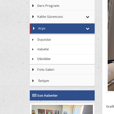
Ders Programı
Kalite Güvencesi
Arşiv
Duyurular
Haberler
Etkinlikler
Foto Galeri
İletişim
Son Haberler
Grafi