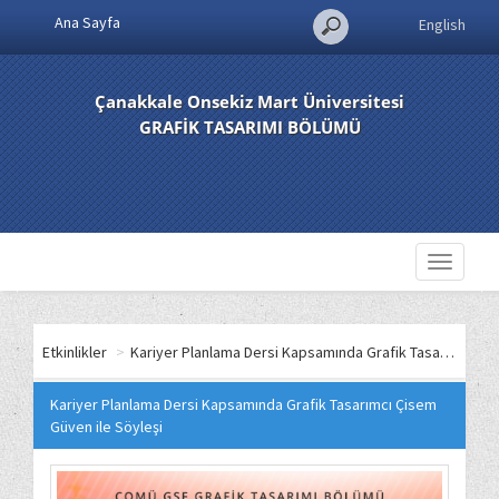
Ana Sayfa
English
Çanakkale Onsekiz Mart Üniversitesi
GRAFİK TASARIMI BÖLÜMÜ
Toggle
navigati
Etkinlikler
>
Kariyer Planlama Dersi Kapsamında Grafik Tasarımcı Çisem Güven ile Söyleşi
Kariyer Planlama Dersi Kapsamında Grafik Tasarımcı Çisem
Güven ile Söyleşi